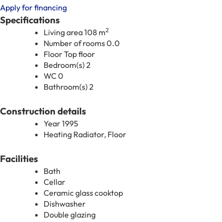
Apply for financing
Specifications
2
Living area
108 m
Number of rooms
0.0
Floor
Top floor
Bedroom(s)
2
WC
0
Bathroom(s)
2
Construction details
Year
1995
Heating
Radiator, Floor
Facilities
Bath
Cellar
Ceramic glass cooktop
Dishwasher
Double glazing