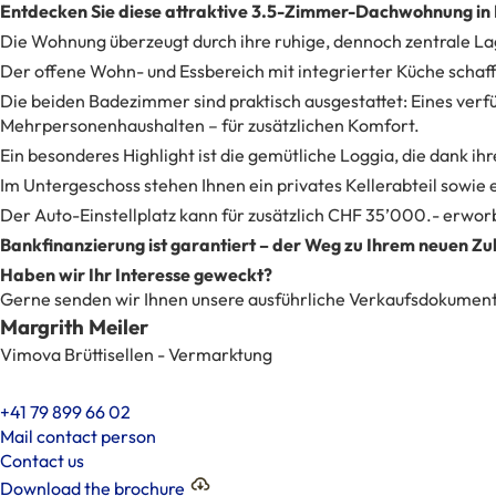
Entdecken Sie diese attraktive 3.5-Zimmer-Dachwohnung in N
Die Wohnung überzeugt durch ihre ruhige, dennoch zentrale La
Der offene Wohn- und Essbereich mit integrierter Küche schaf
Die beiden Badezimmer sind praktisch ausgestattet: Eines ver
Mehrpersonenhaushalten – für zusätzlichen Komfort.
Ein besonderes Highlight ist die gemütliche Loggia, die dank i
Im Untergeschoss stehen Ihnen ein privates Kellerabteil sowie 
Der Auto-Einstellplatz kann für zusätzlich CHF 35’000.- erwo
Bankfinanzierung ist garantiert – der Weg zu Ihrem neuen Zuh
Haben wir Ihr Interesse geweckt?
Gerne senden wir Ihnen unsere ausführliche Verkaufsdokumenta
Margrith Meiler
Vimova Brüttisellen - Vermarktung
+41 79 899 66 02
Mail contact person
Contact us
Download the brochure