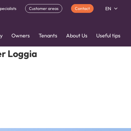
EN
pecialists
Customer areas
Contact
ty
Owners
Tenants
About Us
Useful tips
er Loggia