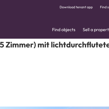
Download tenant app
Find s
Find objects
Sell a proper
Zimmer) mit lichtdurchflutet