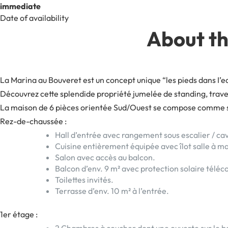
immediate
Date of availability
About th
La Marina au Bouveret est un concept unique “les pieds dans I’
Découvrez cette splendide propriété jumelée de standing, trav
La maison de 6 pièces orientée Sud/Ouest se compose comme su
Rez-de-chaussée :
Hall d’entrée avec rangement sous escalier / cav
Cuisine entièrement équipée avec îlot salle à man
Salon avec accès au balcon.
Balcon d’env. 9 m² avec protection solaire télé
Toilettes invités.
Terrasse d’env. 10 m² à l’entrée.
1er étage :
2 Chambres à coucher dont une ouverte sur le b