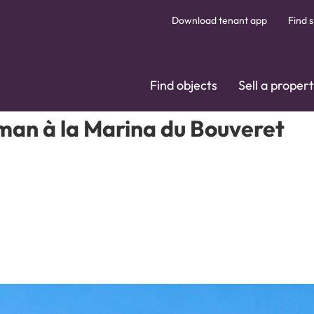
Download tenant app
Find s
Find objects
Sell a proper
Léman à la Marina du Bouveret