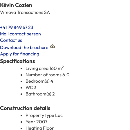
Kévin Cozien
Vimova Transactions SA
+41 79 849 67 23
Mail contact person
Contact us
Download the brochure
Apply for financing
Specifications
2
Living area
160 m
Number of rooms
6.0
Bedroom(s)
4
WC
3
Bathroom(s)
2
Construction details
Property type
Lac
Year
2007
Heating
Floor