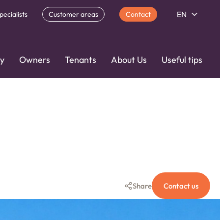
EN
pecialists
Customer areas
Contact
ty
Owners
Tenants
About Us
Useful tips
Share
Contact us