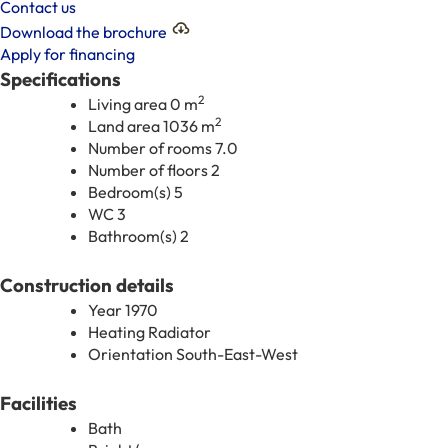
Contact us
Download the brochure
Apply for financing
Specifications
2
Living area
0 m
2
Land area
1036 m
Number of rooms
7.0
Number of floors
2
Bedroom(s)
5
WC
3
Bathroom(s)
2
Construction details
Year
1970
Heating
Radiator
Orientation
South-East-West
Facilities
Bath