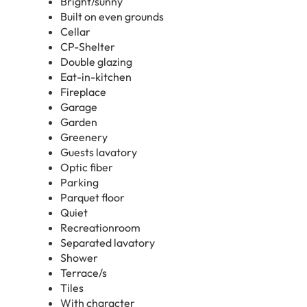
Bright/sunny
Built on even grounds
Cellar
CP-Shelter
Double glazing
Eat-in-kitchen
Fireplace
Garage
Garden
Greenery
Guests lavatory
Optic fiber
Parking
Parquet floor
Quiet
Recreationroom
Separated lavatory
Shower
Terrace/s
Tiles
With character