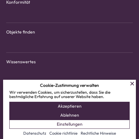
Konformität
Objekte finden
Wissenswertes
Cookie-Zustimmung verwalten
Spezialisten finden
Wir verwenden Cookies, um sicherzustellen, dass Sie die
bestmögliche Erfahrung auf unserer Website haben.
Mieterapp herunterladen
Akzeptieren
Kundenbereich
Ablehnen
Einstellungen
© 2025 Vimova SA
Datenschutz
Datenschutz
Cookie richtlinie
Rechtliche Hinweise